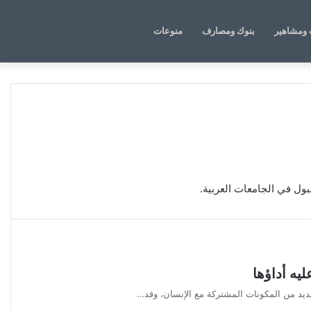
الوضع
بحث
ومشاهير
بنوك ومصارف
منوعات
المظلم
عن
بول في الجامعات العربية.
يه أداؤها
عديد من المكونات المشتركة مع الإنسان، وقد…