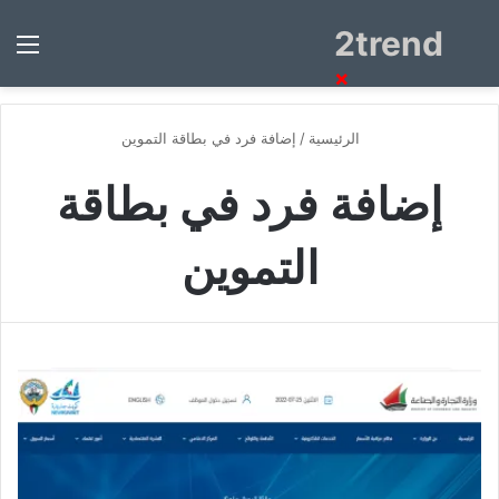
2trend
بحث
الق
عن
×
الرئيسية
/
إضافة فرد في بطاقة التموين
إضافة فرد في بطاقة
التموين