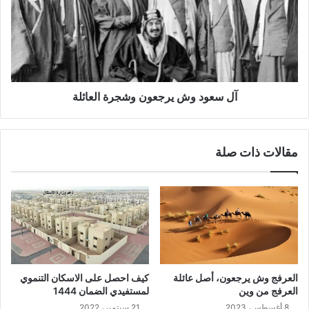
آل سعود وش يرجعون وشجرة العائلة
مقالات ذات صلة
العرفج وش يرجعون، أصل عائلة
كيف احصل على الاسكان التنموي
العرفج من وين
لمستفيدي الضمان 1444
8 أغسطس، 2023
21 سبتمبر، 2022