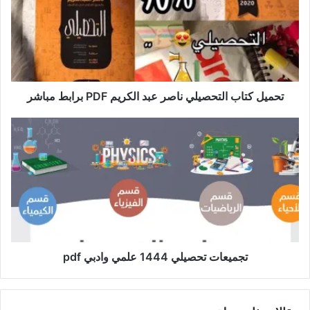
تحميل كتاب التحصيلي ناصر عبد الكريم PDF برابط مباشر
تجميعات تحصيلي 1444 علمي وادبي pdf