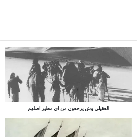
العقيلي وش يرجعون من اي مطير اصلهم