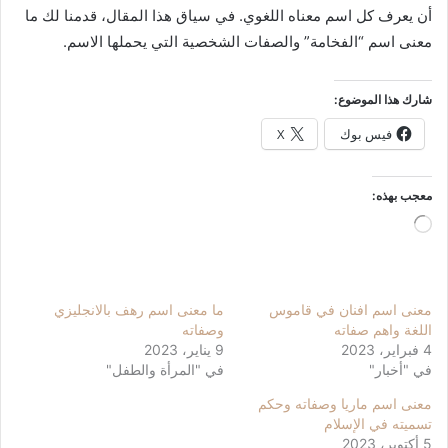
أن يعرف كل اسم معناه اللغوي. في سياق هذا المقال، قدمنا ​​لك ما
معنى اسم “الفخامة” والصفات الشخصية التي يحملها الاسم.
شارك هذا الموضوع:
فيس بوك
X
معجب بهذه:
جاري
التحميل…
معنى اسم افنان في قاموس
ما معنى اسم رهف بالانجليزي
اللغة واهم صفاته
وصفاته
4 فبراير، 2023
9 يناير، 2023
في "أخبار"
في "المرأة والطفل"
معنى اسم ماريا وصفاته وحكم
تسميته في الإسلام
5 أكتوبر، 2023