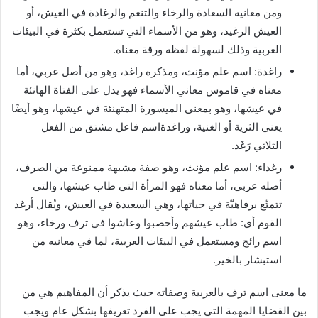
ومن معانيه السعادة والرخاء والتنعم والرغادة في العيش، أو
العيش الرغيد، وهو من الأسماء التي تستعمل بكثرة في البيئات
العربية وذلك لسهولة لفظه ورقة معناه.
راغدة: اسم علم مؤنث، ومذكره راغد، وهو من أصل عربي، أما
معناه في قاموس معاني الأسماء فهو يدل على الفتاة الهانئة
في عيشها، وهو بمعنى الميسورة المتهنئة في عيشها، وهو أيضًا
يعني الثرية أو الغنية، وراغدةاسم فاعل مشتق من الفعل
الثلاثي رَغَد.
رغداء: اسم علم مؤنث، وهو صفة مشبهة ممنوعة من الصرف،
أصله عربي، أما معناه فهو المرأة التي طاب عيشها، والتي
تتمتّع برفاهيّة في حياتها، وهي السعيدة في العيش، ويُقال أرغد
القوم أي: طاب عيشهم وأخصبوا وعاشوا في ترف ورخاء، وهو
اسم رائج ومستعمل في البيئات العربية، لما في معانيه من
استبشار بالخير.
ما معنى اسم ترف بالعربية وصفاته حيث يذكر أن المفاهيم هي من
بين القضايا المهمة التي يجب على الفرد تعريفها بشكل عام ويجب