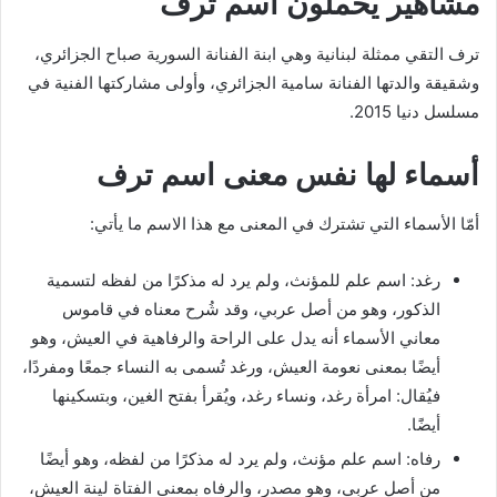
مشاهير يحملون اسم ترف
ترف التقي ممثلة لبنانية وهي ابنة الفنانة السورية صباح الجزائري،
وشقيقة والدتها الفنانة سامية الجزائري، وأولى مشاركتها الفنية في
مسلسل دنيا 2015.
أسماء لها نفس معنى اسم ترف
أمّا الأسماء التي تشترك في المعنى مع هذا الاسم ما يأتي:
رغد: اسم علم للمؤنث، ولم يرد له مذكرًا من لفظه لتسمية
الذكور، وهو من أصل عربي، وقد شُرح معناه في قاموس
معاني الأسماء أنه يدل على الراحة والرفاهية في العيش، وهو
أيضًا بمعنى نعومة العيش، ورغد تُسمى به النساء جمعًا ومفردًا،
فيُقال: امرأة رغد، ونساء رغد، ويُقرأ بفتح الغين، وبتسكينها
أيضًَا.
رفاه: اسم علم مؤنث، ولم يرد له مذكرًا من لفظه، وهو أيضًا
من أصل عربي، وهو مصدر، والرفاه بمعنى الفتاة لينة العيش،