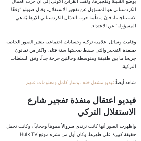
بوضع القنبلة وتفجيرها، ولفت القرائن الاولى إلى أن حزب العمال
الكردستاني هو المسؤول عن تفجير الاستقلال، وقال صويلو “وفقًا
لاستنتاجاتنا، فإنّ منظّمة حزب العمّال الكردستاني الإرهابيّة هي
المسؤولة” عن الاعتداء.
وقامت وسائل اعلامية تركية وحسابات اجتماعية بنشر الصور الخاصة
بمنفذة التفجير والتي سقط ضحيتها ستة قتلى واكثر من ثمانون
جريحا ما بين طفيفة ومتوسطة وحالتين حرجة جداً، وفق السلطات
التركية.
شاهد أيضاً:
فيديو مشعل خلف وساز كامل ومعلومات عنهم
فيديو اعتقال منفذة تفجير شارع
الاستقلال التركي
وأظهرت الصور أنها كانت ترتدي سروالاً مموهاً وحجاباً ، وكانت تحمل
حقيقة كبيرة على ظهرها. وكان أول من نشره موقع Hulk TV