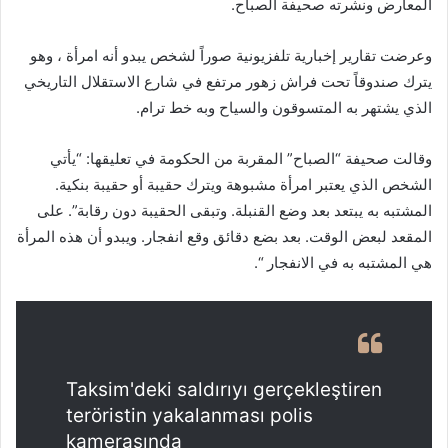
المعارض ونشرته صحيفة الصباح.
وعرضت تقارير إخبارية تلفزيونية صوراً لشخص يبدو أنه امرأة ، وهو
يترك صندوقاً تحت فراش زهور مرتفع في شارع الاستقلال التاريخي
الذي يشتهر به المتسوقون والسياح وبه خط ترام.
وقالت صحيفة “الصباح” المقربة من الحكومة في تعليقها: “يأتي
الشخص الذي يعتبر امرأة مشبوهة ويترك حقيبة أو حقيبة بنكية.
المشتبه به يبتعد بعد وضع القنبلة. وتبقى الحقيبة دون رقابة”. على
المقعد لبعض الوقت. بعد بضع دقائق وقع انفجار. ويبدو أن هذه المرأة
هي المشتبه به في الانفجار “.
Taksim'deki saldırıyı gerçekleştiren
teröristin yakalanması polis
kamerasında