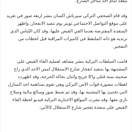
مقعد امام احد متاجر الشارع.
وقد قام الصحفي التركي سيرتاش اكسان بنشر اربعة صور في تغريد
على موقع التواصل الاجتماعي تويتر يوم تنفيذ الانفجار، واظهر
المنفذة المفترضة بعدما القي القبض عليها، وقد كان اللباس الذي
ترتديه هو ذاته الملتقط في كاميرات المراقبة قبل لحظات من
التفجير.
قامت السلطات التركية بنشر مشاهد لعملية القاء القبض على
المشتبهة بها بتنفيذ انفجار شارع الاستقلال امس الاحد الذي راح
ضحيته ستة قتلى و81 جريح واثنان بحالة الحرجة، وقد اظهرت
لقطات مصورة قوات الامن التركي وهي تقوم بمداهمة احد المنازل
التي تختبئ بها المشتبه بها، وقد تم ضبط صور ومبالغ مالية وسلاح
ناري معها. وقد نشرت المواقع الاخبارية التركية فيديو لحظة القاء
القبض على منفذة تفجير شارع الاستقلال كالآتي: