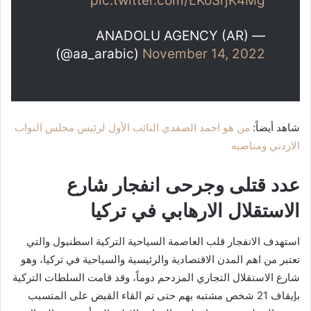
pic.twitter.com/LKoSrjK4Mg
— ANADOLU AGENCY (AR)
(@aa_arabic)
November 14, 2022
شاهد أيضاً:
من هو احمد الصفدي النائب الأول لرئيس مجلس النواب
الاردني ومناصبه
عدد قتلى وجرحى انفجار شارع
الاستقلال الارهابي في تركيا
استهدف الانفجار قلب العاصمة السياحية التركية اسطنبول والتي
تعتبر من اهم المدن الاقتصادية والرئيسية والسياحية في تركيا، وهو
شارع الاستقلال التجاري المزدحم دوماً، وقد قامت السلطات التركية
بإيقاف 21 شخص مشتبه بهم حتى تم القاء القبض على المتسبب