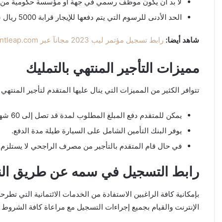
لا بد أن يكون موظف رسمي في جهة أو مؤسسة حكومية من فترة لا
الحد الأدنى للرسوم التي يتم دفعها للإيجار قرابة 5000 ريال سعودي.
شاهد أيضا:
رابط تسجيل مؤتمر ليب 2023 مجانآ عبر onegiantleap.com
مميزات التأجير المنتهي بالتمليك
تتوافر الكثير من المميزات التي ينال عليها المتقدم لتأجير المنتهي 
يمكن للمتقدم دفع المبلغ المطلوب لمدة قد تصل إلى 60 شهرًا، ومن بعدها تصبح المركبة ملكه بعد نهاية السداد.
يوفر البنك التأمين الشامل على السيارة طيلة مدة الدفع.
في حال قام المتقدم بالتأجير من مصرف الراجحي لا يستلزم من
رابط التسجيل في سمه عن طريق النت ah.com
بإمكانية كافة الراغبين الاستفادة من الخدمات الائتمانية التي ت
الإنترنت والقيام بجميع إجراءات التسجيل مع مراعاة كافة الشروط 