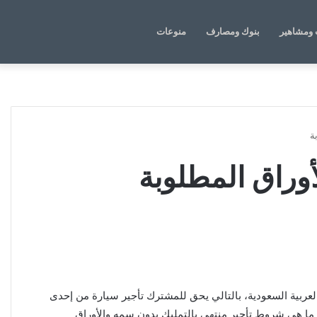
الوضع
بحث
ومشاهير
بنوك ومصارف
منوعات
المظلم
عن
ة
وراق المطلوبة
عربية السعودية، بالتالي يحق للمشترك تأجير سيارة من إحدى
 ما هي شروط تأجير منتهي بالتمليك بدون سمه والأوراق