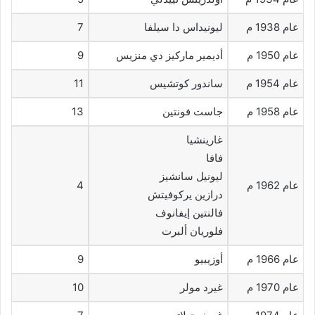
عام 1938 م
ليونيداس دا سيلفا
7
عام 1950 م
أديمير ماركيز دي منزيس
9
عام 1954 م
ساندور كوتشيس
11
عام 1958 م
جاست فونتين
13
غارينشيا
فافا
ليونيل سانشيز
عام 1962 م
4
درازين يركوفيتش
فالنتين إيفانوف
فلوريان ألبرت
عام 1966 م
أوزيبيو
9
عام 1970 م
غيرد مولر
10