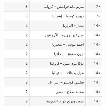
=7
ماريو ماندجوكيتش – كرواتيا
3
=7
دييجو كوستا – إسبانيا
3
=14
نيمار – البرازيل
2
=14
سيرخيو أجويرو – الأرجنتين
2
=14
أحمد موسى – نيجيريا
2
=14
جون ستونز – إنجلترا
2
=14
لوكا مودريتش – كرواتيا
2
=14
مايل يديناك – استراليا
2
=14
فيليبي كوتينيو – البرازيل
2
=14
محمد صلاح – مصر
2
=14
سون هيونج كوريا الجنوبية
2