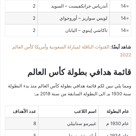
=14
أندرياس جرانكفيست – السويد
2
=14
لويس سواريز – أوروجواي
2
=14
تاكاشي إينوي – اليابان
2
شاهد أيضًا:
القنوات الناقلة لمباراة السعودية وأمريكا كأس العالم
2022
قائمة هدافي بطولة كأس العالم
ومما يلي نبين لكم قائمة هدافي بطولة كأس العالم منذ بدء البطولة
سنة 1930 مـ الى البطولة السابقة من سنة 2018 مـ:
عام البطولة
اسم اللاعب
عدد الأهداف
عام 1930 م
غييرمو ستابيلي
8
عام 1934 م
أولدريتش نييدلي
5