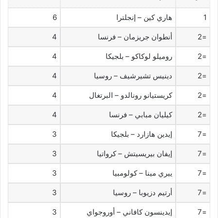
1
هاري كين – إنجلترا
6
=2
أنطوان جريزمان – فرنسا
4
=2
روميلو لوكاكو – بلجيكا
4
=2
دينيس تشيرشيف – روسيا
4
=2
كريستيانو رونالدو – البرتغال
4
=2
كيليان مبابي – فرنسا
4
=7
إيدين هازارد – بلجيكا
3
=7
إيفان بيريسيتش – كرواتيا
3
=7
ييري مينا – كولومبيا
3
=7
أرتيم دزيوبا – روسيا
3
=7
إيدينسون كافاني – أوروجواي
3