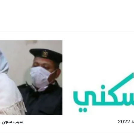
2
سبب سجن حني