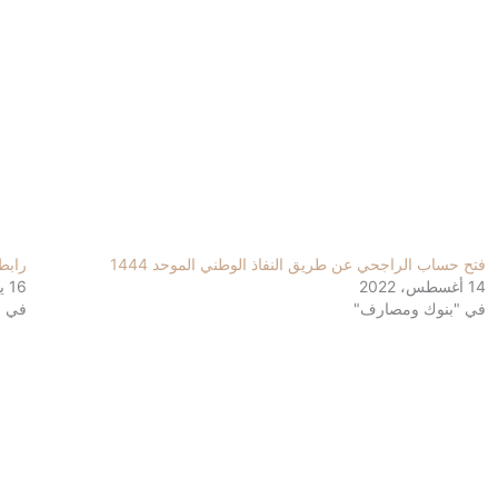
فتح حساب الراجحي عن طريق النفاذ الوطني الموحد 1444
رابط
14 أغسطس، 2022
16 يناير، 2023
في "بنوك ومصارف"
في "