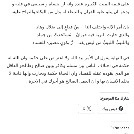
على قيمة الميت الكبيرة عنده وانه لن ينساه و سيبقى في قلبه و
يدعوا ان يتلو عليه القران و الدعاء له بدل من البكاء والنواح عليه.
بان أمر الإله واختلف النا سُ فداعٍ إلى ضلال وهاد
والذي حارت البرية فيه حيوانٌ مُستَحدثٌ من جماد
واللبيبُ اللبيبُ من ليس يغتـ رُّ بكونٍ مصيره للفساد
في النهاية يقول ان الأمر بيد الله ولا اعتراض على حكمه وان الله له
حكمة في اختلاف الناس بين مسلم وكافر وبين صالح وطالحو العاقل
هو الذي يقوده عقله للفساد وان الحياة حكمة وتجارب وانها فانية لا
يخلد الانسان بها و ان العمل الصالح هو أجرك في الاخرة .
شارك هذا الموضوع:
فيس بوك
X
معجب بهذه: