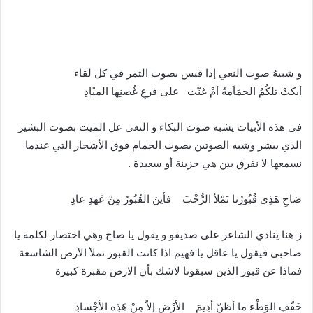
و شبيهُ صوت النعي إذا قيس بصوت الثمر في كل لقاء
أبكتْ تلكُمُ الحمَاَمةُ أمْ غنّت على فرعِ غُصنِها الميّادِ
في هذه الأبيات يشبه صوت البكاء و النعي عل الميت بصوت البشير
الذي يبشر وشبه الصوتين بصوت الحمام فوق الأشجار التي عندما
نسمعها لا نفرق بين هي حزينة أو سعيدة .
صَاحِ هَذِي قُبُورُنا تَمْلأ الرُّحْبَ فأينَ القُبُورُ مِنْ عَهدِ عادِ
ز هنا ينادي الشاعر على صديقو و يقول يا صاح وهي اختصار لكلمة يا
صاحبي فيقول يا عاقل يا فهيم اذا كانت القبور تملأ الأرض الشاسعة
فماذا عن قبور الذين سبقونا لاشك بأن الارض مقبرة كبيرة
خَفّفِ الوَطْء ما أظنّ أدِيمَ الأرْضِ إلاّ مِنْ هَذِه الأجْسادِ