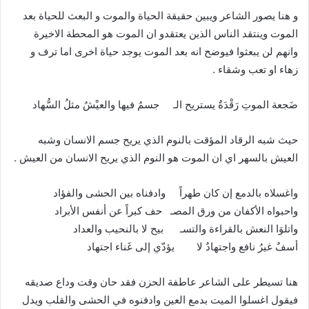
و هنا يصور الشاعر ويبين حقيقة الحياة والموت و البعث للحياة بعد
الموت وينتقد الناس الذين يعتقدو ان الموت هو المحطة الاخيرة
وانهم لن يبعثوا فيوضح انه بعد الموت يوجد حياة اخرى اما ترف و
زهاء او تعب وشقاء .
ضَجعة الموتِ رَقْدَةٌ يستريح الـ جسمُ فيها والعيْشُ مثلُ السُّهاد
حيث شبه الرقاد المؤقت بالنوم الذي يريح جسم الانسان وشبه
العيش بالسهر اي ان الموت هو النوم الذي يريح الانسان من العيش .
واغسلاه بالدمع إن كان طهراً وادفناه بين الحشى والفؤاد
واحبواه الأكفان من ورق المصـ حف كبراً عن أنفس الأبراد
واتلوَا النعش بالقراءة والتسـ بيح لا بالنحيب والعداد
أسفٌ غيرُ نافع واجتهادٌ لا يؤدّي إلى غَناء اجتهاد
هنا تسيطر على الشاعر عاطفة الحزن فقد حان وقت وداع صديقه
فيقول اغسلوا الميت بدمع العين وادفنوه في الحشى والقلب ويدل