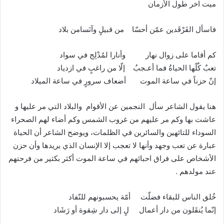
ميت اخر طول الأزمان
فاسأل الفَرْقَدين عمّن أحسّا من قبيلٍ وآنَسامن بلاد
كم أقاما على زوال نهار وأنارا لمُدْلِج في سواد
تعبٌ كُلّها الحياةُ فما أعـجبُ إلّا من راغبٍ في ازدياد
إنّ حزناً في ساعة الموت أضعاف سرورٍ في ساعة الميلاد
هنا يقول الشاعر سأل النجمين عن الأقوام والبلاد التي مر عليها و
عاشت بها وكم مر عليهم من غروب الشمس وكم أضاء لهم الصحراء
السوداء للتائهين والسائرين في الظلمات، ويوضح الشاعر أن الحياة
عبارة عن تعب وجهد وأنها لا تعجب إلا الإنسان الذي يريدها وأن حزن
الأشخاص على فراق احبائهم في ساعة الموت أكثر بكثير من فرحتهم
عند مولدهم .
خُلق الناس للبقاء فضلّت أمّة يحسبونهم للنّفاد
إنّما يُنقَلون من دار أعمال لٍ إلى دار شِقوة أو رَشَاد