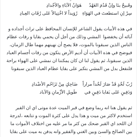
وقَبيحٌ بنَا وإنْ قَدُمَ العَهْدُ هَوَانُ الآبَاءِ والأجْدادِ
سِرْ إنِ استطعتَ في الهَوَاءِ رُوَيداً لا اخْتِيالاً عَلى رُفَاتِ العِبادِ
في هذه الأبيات يقول الشاعر للإنسان المحافظ على تراث أجداده و
آبائه أن يخفضوا المشي وذلك من أجل أن يحمي بقايا و رفات عظام
الناس الذين سبقونا بالموت، فلا يصح أن نهينهم مهما طال الزمان،
فيوضح في هذه الأبيات أن أديم الأرض يتكون من رفات أجسام العباد
الذين سبقونا، ثم يقول لنا ان كان يمكننا ان نمشي على الهواء براحة
فلنفعل بدل من المشي بتكبر على بقايا عظام العباد الذين سبقونا
رُبّ لَحْدٍ قَدْ صَارَ لَحْداً مراراً ضَاحِكٍ مِنْ تَزَاحُمِ الأضْدادِ
وَدَفِينٍ عَلى بَقايا دَفِينٍ في طَويلِ الأزْمانِ وَالآباد
ثم يقول هنا انه ربما وضع في قبر الميت عدة موتى اي ان القبر
استخدم لاكثر من ميت و هذا يدل على كثرة الموت و تتابعه ،لدرجة
ان اللحد اي القبر ضحك من كثر ما مر عليه من اختلاف الأموات ما
بين الصالح والسئ وبين الغني والفقير وانه يدفن به ميت على بقايا