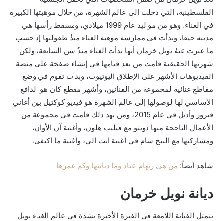
الفلسطينية، التي دخلت إلى عالم الشهرة، من خلال موهبتها الكبيرة
في الغناء، وهو من مواليد عام 1999 ميلادي، ومسقط رأسها هي
مدينة حيفا، وبدأت في ممارسة موهبة الغناء منذُ طفولتها إذ حسب
ما عبرت عنهُ نويل خرمان أنها بدأت الغناء منذُ سن السابعة، ولكن
شهرتها الحقيقية قامت من بعد قيامها في إنشاء صفحة على منصة
الفيديوهات الأشهر على الإطلاق اليوتيوب، وبدأت تقوم في وضع
مقاطع غنائية لمجموعة من الفنانين، وأشهر مقطع كان هو الدافع
الأساسي لها لوصولها إلى عالم الشهرة هو فيديو كوكتيل بين أغاني
فيروز وأديل في عام 2015، ومن بهد ذلك قامت في مجموعة من
الأعمال الناجحة منها دويتو مع فيليب هلون، وأغنية آن الأوان،
ومشاركتها مع البيج سام في أغنية انت الي، وأغنية ما اكتفى.
شاهد أيضاً:
من هي ريهام عياد وما ديانتها وكم عمرها
ديانة نويل خرمان
تتمثل الفنانة اللامعة في الفترة الأخيرة بشدة في عالم الغناء نويل