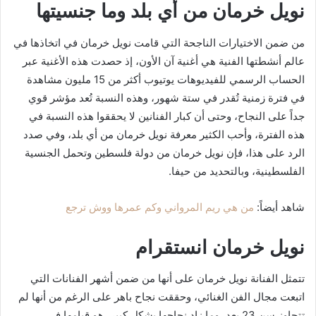
نويل خرمان من أي بلد وما جنسيتها
من ضمن الاختيارات الناجحة التي قامت نويل خرمان في اتخاذها في
عالم أنشطتها الفنية هي أغنية آن الأون، إذ حصدت هذه الأغنية عبر
الحساب الرسمي للفيديوهات يوتيوب أكثر من 15 مليون مشاهدة
في فترة زمنية تُقدر في ستة شهور، وهذه النسبة تُعد مؤشر قوي
جداً على النجاح، وحتى أن كبار الفنانين لا يحققوا هذه النسبة في
هذه الفترة، وأحب الكثير معرفة نويل خرمان من أي بلد، وفي صدد
الرد على هذا، فإن نويل خرمان من دولة فلسطين وتحمل الجنسية
الفلسطينية، وبالتحديد من حيفا.
شاهد أيضاً:
من هي ريم المرواني وكم عمرها ووش ترجع
نويل خرمان انستقرام
تتمثل الفنانة نويل خرمان على أنها من ضمن أشهر الفنانات التي
اتبعت مجال الفن الغنائي، وحققت نجاح باهر على الرغم من أنها لم
تتجاوز سن 23 بعد، وما زاد نجاحها بشكل كبير، هو قيامها في