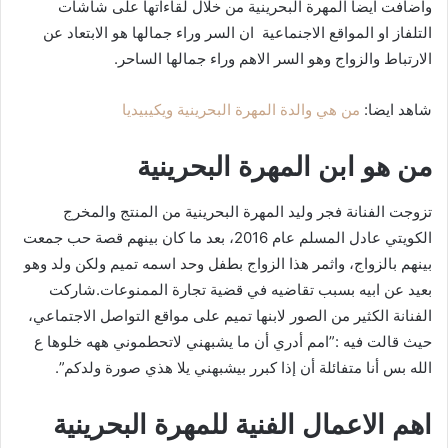
واضافت ايضا المهرة البحرينية من خلال لقاءاتها على شاشات
التلفاز او المواقع الاجنماعية ان السر وراء جمالها هو الابتعاد عن
الارتباط والزواج وهو السر الاهم وراء جمالها الساحر.
شاهد ايضا:
من هي والدة المهرة البحرينية ويكيبيديا
من هو ابن المهرة البحرينية
تزوجت الفنانة فجر وليد المهرة البحرينية من المنتج والمخرج
الكويتي عادل المسلم عام 2016، بعد ما كان بينهم قصة حب جمعت
بينهم بالزواج، واثمر هذا الزواج بطفل وحد اسمه تميم ولكن ولد وهو
بعيد عن ابيه بسبب تقاضيه في قضية تجارة الممنوعات.شاركت
الفنانة الكثير من الصور لابنها تميم على مواقع التواصل الاجتماعي،
حيث قالت فيه :”امم أدري أن ما يشبهني لاتحطموني ههه خلوها ع
الله بس أنا متفائلة أن إذا كبرر بيشبهني يلا هذي صورة ولدكم”.
اهم الاعمال الفنية للمهرة البحرينية