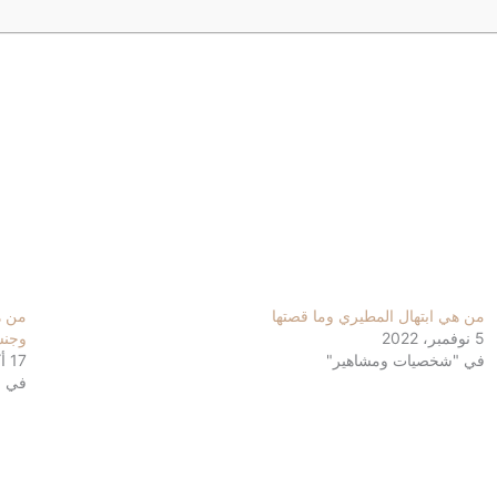
من هي ابتهال المطيري وما قصتها
من ه
5 نوفمبر، 2022
وجنس
في "شخصيات ومشاهير"
17 أكتوبر، 2022
في "