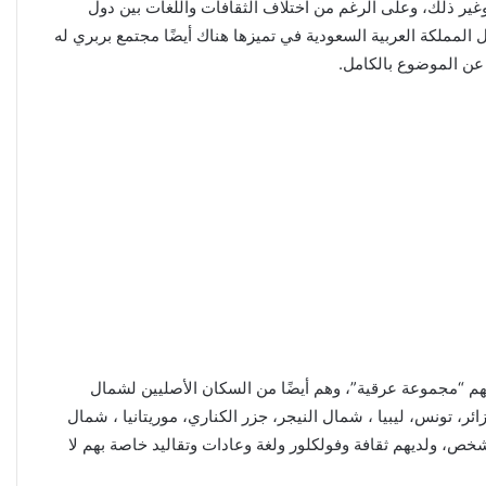
ثارها المواطنون، وغير ذلك، وعلى الرغم من اختلاف الثقافات واللغات بين دول
 المملكة العربية السعودية في تميزها هناك أيضًا مجتمع بربري له
نهم “مجموعة عرقية”، وهم أيضًا من السكان الأصليين لشمال
ر، تونس، ليبيا ، شمال النيجر، جزر الكناري، موريتانيا ، شمال
ة هي فرع من عائلة تلك اللغات الأفريقية ، حيث يبلغ العدد الإجمالي لها في جناح شمال إفريقيا ما يقرب من 32 مليون شخص، ولديهم ثقافة وفولكلور ولغة وعادات وتقاليد خاصة بهم لا