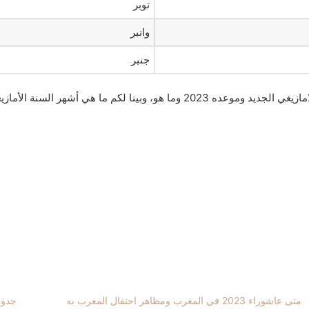
توبر
وانبر
جنبر
وها نحن نصل إلى خاتمة هذا المقال الذي حمل عنوان متى العام الامازيغي الجديد ومو
متى عاشوراء 2023 في المغرب ومظاهر احتفال المغرب به
جدول 