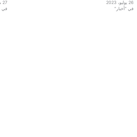
26 يوليو، 2023
27 مايو، 2023
في "أخبار"
في "