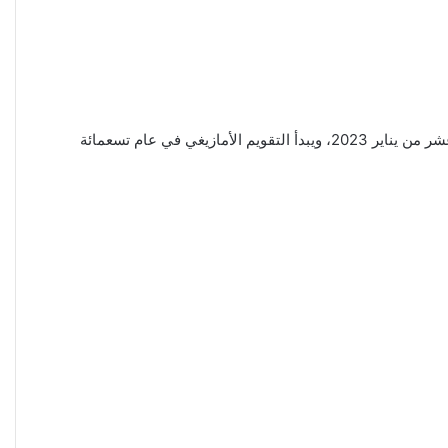
حيث تستأنف السنة الأمازيغية الجديدة في اليوم ال12 من العام الميلادي الجديد 2023، ويصادف اليوم الأول من السنة الأمازيغية في الثاني عشر من يناير 2023، ويبدأ التقويم الأمازيغي في عام تسعمائة