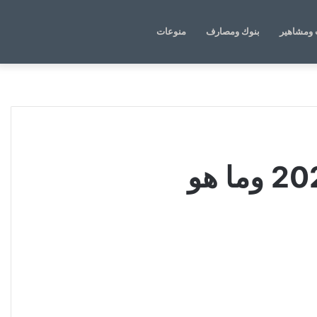
الوضع
بحث
ومشاهير
بنوك ومصارف
منوعات
المظلم
عن