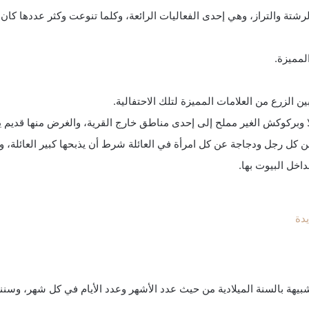
لرشتة والتراز، وهي إحدى الفعاليات الرائعة، وكلما تنوعت وكثر عددها ك
لمميزة.
لزرع من العلامات المميزة لتلك الاحتفالية.
لا وبركوكش الغير مملح إلى إحدى مناطق خارج القرية، والغرض منها قديم 
 كل رجل ودجاجة عن كل امرأة في العائلة شرط أن يذبحها كبير العائلة، وتجت
خل البيوت بها.
 الحاضر هي 2972 ​، والسنة الأمازيغية شبيهة بالسنة الميلادية من حيث عدد الأشهر وعدد الأ