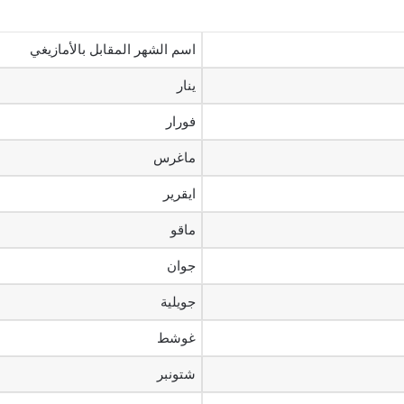
اسم الشهر المقابل بالأمازيغي
ينار
فورار
ماغرس
ايقرير
ماقو
جوان
جويلية
غوشط
شتونبر