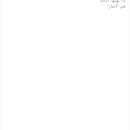
15 يونيو، 2021
في "أخبار"