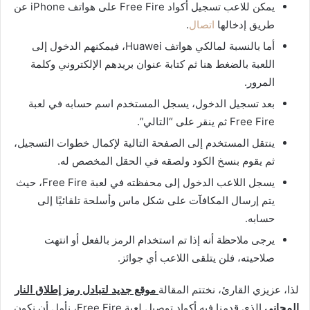
يمكن للاعب تسجيل أكواد Free Fire على هواتف iPhone عن
طريق إدخالها
اتصال
.
أما بالنسبة لمالكي هواتف Huawei، فيمكنهم الدخول إلى
اللعبة بالضغط هنا ثم كتابة عنوان بريدهم الإلكتروني وكلمة
المرور.
بعد تسجيل الدخول، يسجل المستخدم اسم حسابه في لعبة
Free Fire ثم ينقر على “التالي”.
ينتقل المستخدم إلى الصفحة التالية لإكمال خطوات التسجيل،
ثم يقوم بنسخ الكود ولصقه في الحقل المخصص له.
يسجل اللاعب الدخول إلى محفظته في لعبة Free Fire، حيث
يتم إرسال المكافآت على شكل ماس وأسلحة تلقائيًا إلى
حسابه.
يرجى ملاحظة أنه إذا تم استخدام الرمز بالفعل أو انتهت
صلاحيته، فلن يتلقى اللاعب أي جوائز.
لذا، عزيزي القارئ، نختتم المقالة
موقع جديد لتبادل رمز إطلاق النار
المجاني
الذي قدمنا ​​فيه أكواد توصيل لعبة Free Fire، نأمل أن نكون