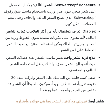
Schwarzkopf Bonacure للشعر التالف:
يمكنك الحصول
على شعر صحي بدون ضرر وزيت باستخدام ماسك شوارزكوف
Schwarzkopf الذي يصلح الشعر التالف والجاف وحتى ينعم
الخصلات بشكل كبير.
Olaplex:
يُعرف Olaplex بأنه من أكثر العلاجات فعالية للشعر
التالف لأنه يحتوي على مكونات مفيدة تقوي الخيوط وتزيد من
لمعانها وحيويتها، لذلك يمكن استخدام المنتج مع صبغة الشعر
للحفاظ على لون الشعر.
علاج فريد لشعر واحد:
يعتبر ماسك للشعر يعيد خصلات الشعر،
حيث أنه يعالج الشعر بعمق، ولذلك يفضل استخدامه للشعر
التالف والمتقصف.
ضعي كمية قليلة من الماسك على الشعر واتركيه لمدة 20
دقيقة تقريباً، ثم اشطفيه جيداً، سيكون ملحوظاً أن الشعر قد
تخلص من التجعد وأصبح ناعماً ومتغذياً.
شاهد أيضا:
تجربتي مع كافيار للشعر وما هي فوائده وأضراره