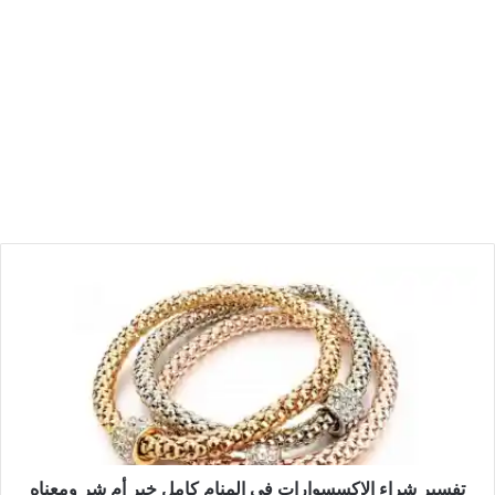
تفسير شراء الاكسسوارات في المنام كامل خير أم شر ومعناه