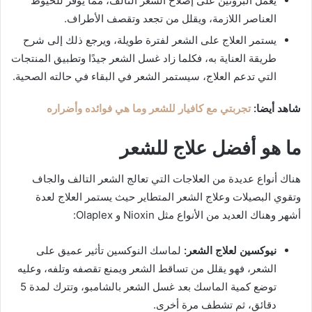
يعمل البروتين على إصلاح الشعر التالف، مما يوفر للخيوط
العناصر اللازمة، ويقلل من تجعد وتقصف الأطراف.
يستمر العلاج على الشعر لفترة طويلة، ويرجع ذلك إلى شرح
طريقة العناية به، فكلما زاد غسل الشعر جيدًا وتطبيق المنتجات
التي تدعم العلاج، سيستمر الشعر في البقاء في حالته الصحية.
شاهد أيضا:
تجربتي مع كافيار للشعر وما هي فوائده وأضراره
ما هو أفضل علاج للشعر
هناك أنواع عديدة من العلاجات التي تعالج الشعر التالف والجاف
وتقوي البصيلات وعلاج الشعر المتطاير حيث يستمر العلاج لعدة
أشهر وهناك العديد من الأنواع مثل Nioxin و Olaplex:
نيوكسين لعلاج الشعر:
لماسك النوكسين تأثير عميق على
الشعر، فهو يقلل من تساقط الشعر ويمنع تقصفه وتلفه، وعليه
توضع كمية الماسك بعد غسل الشعر بالشامبو، وتترك لمدة 5
دقائق، ثم تشطف مرة أخرى.