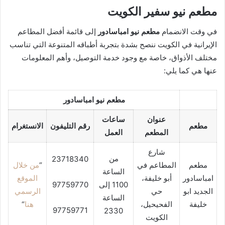
مطعم نيو سفير الكويت
في وقت الانضمام
مطعم نيو امباسادور
إلى قائمة أفضل المطاعم
الإيرانية في الكويت ننصح بشدة بتجربة أطباقه المتنوعة التي تناسب
مختلف الأذواق، خاصة مع وجود خدمة التوصيل، وأهم المعلومات
عنها هي كما يلي:
مطعم نيو امباسادور
عنوان
ساعات
مطعم
رقم التليفون
الانستغرام
المطعم
العمل
شارع
من
23718340
مطعم
المطاعم في
“
من خلال
الساعة
امباسادور
أبو خليفة،
الموقع
1100 إلى
97759770
الجديد ابو
حي
الرسمي
الساعة
خليفة
الفحيحيل،
هنا
“
97759771
2330
الكويت