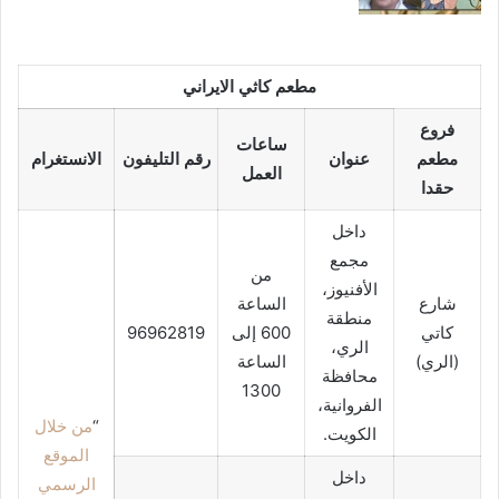
مطعم كاثي الايراني
فروع
ساعات
مطعم
عنوان
رقم التليفون
الانستغرام
العمل
حقدا
داخل
مجمع
من
الأفنيوز،
شارع
الساعة
منطقة
كاتي
600 إلى
96962819
الري،
(الري)
الساعة
محافظة
1300
الفروانية،
“
من خلال
الكويت.
الموقع
داخل
الرسمي