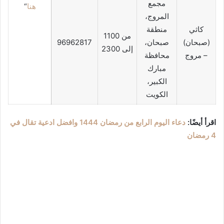
مجمع
هنا
“
المروج،
كاثي
منطقة
من 1100
(صبحان)
صبحان،
96962817
إلى 2300
– مروج
محافظة
مبارك
الكبير،
الكويت
اقرأ أيضًا:
دعاء اليوم الرابع من رمضان 1444 وافضل ادعية تقال في
4 رمضان