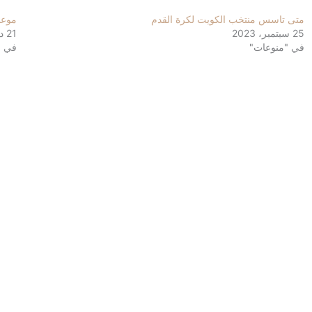
متى تاسس منتخب الكويت لكرة القدم
موعد بط
25 سبتمبر، 2023
21 ديسمبر، 2022
في "منوعات"
في "