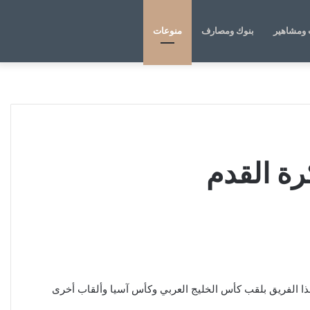
الوضع
بحث
ومشاهير
بنوك ومصارف
منوعات
المظلم
عن
رة القدم
ا الفريق بلقب كأس الخليج العربي وكأس آسيا وألقاب أخرى