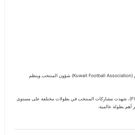
ُعرف منتخب الكويت الوطني لكرة القدم باسم “الأزرق”، وهو المنتخب الوطني لكرة القدم في دولة الكويت، يدير الاتحاد الكويتي لكرة القدم (Kuwait Football Association) شؤون المنتخب وينظم
تأسس المنتخب الوطني الكويتي لكرة القدم في عام 1961 وهو عضو في الاتحاد الآسيوي لكرة القدم (AFC) والاتحاد الدولي لكرة القدم (FIFA)، شهدت مشاركات المنتخب في بطولات مختلفة على مستوى
ر أهم بطولة عالمية.