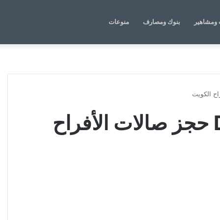
الوضع
بحث
ومشاهير
بنوك ومصارف
منوعات
المظلم
عن
تحميل تطبيق دار المناسبات Dar Al Munasbat حجز صالات الأفراح