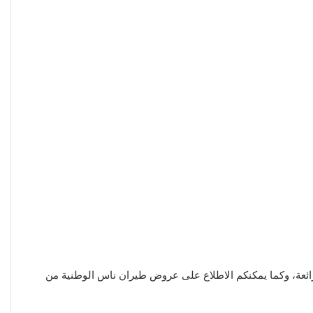
فر محلياً ودولياً بأسعار وخصومات رائعة، وكما يمكنكم الاطلاع على عروض طيران ناس الوطنية من