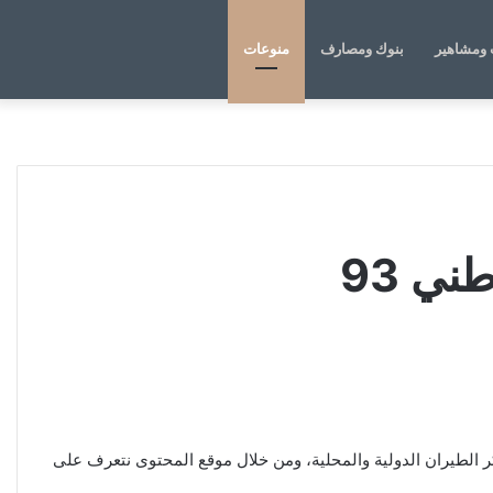
الوضع
بحث
ومشاهير
بنوك ومصارف
منوعات
المظلم
عن
ي 93
93، والتي تضمنت تخفيضات على تذاكر الطيران الدولية والمحلية، ومن خلال موقع المحتوى نتعرف على