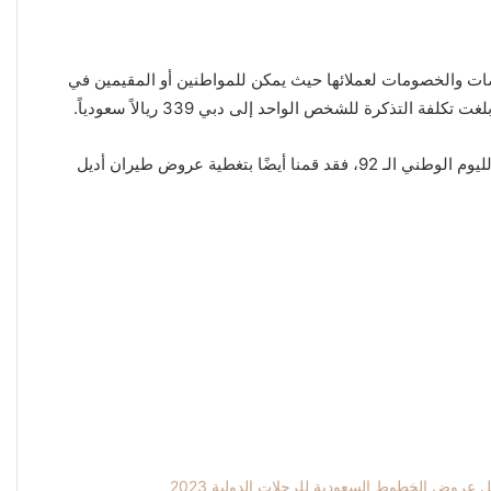
ث تتضمن العروض العديد من التخفيضات والخصومات لعملائها حيث يمكن للمواطنين أو المقيمين في
كما ذكرنا عن عروض طيران ناس لليوم الوطني الـ 92، فقد قمنا أيضًا بتغطية عروض طيران أديل
 عروض الخطوط السعودية للرحلات الدولية 2023