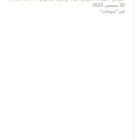
20 سبتمبر، 2023
في "منوعات"