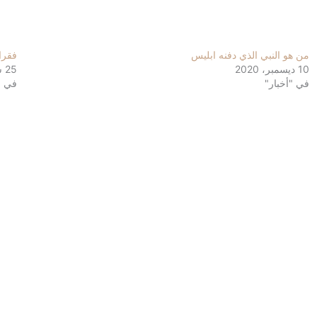
من هو النبي الذي دفنه ابليس
فقرات 
10 ديسمبر، 2020
25 سبتمبر، 2023
في "أخبار"
في "