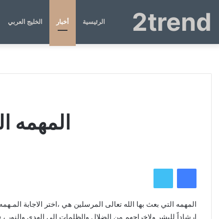
2trend
الرئيسية
أخبار
الخليج العربي
المهمه ال
فيسبوك
تويتر
المهمه التي بعث بها الله تعالى المرسلين هي ،اختر الاجابة المـهمه 
إرشاداً للبشر ولإخراجهم من الضلال والظلمات إلى الهدى والنور ، 