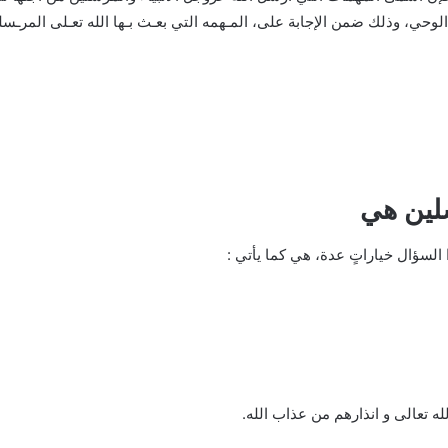
لوحي، وذلك ضمن الإجابة على، المـهمه التي بعـث بـها الله تعـلى المرـسل
سلين هي
 السؤال خياراتٍ عدة، هي كما يأتي :
له تعالى و انذارهم من عذاب الله.