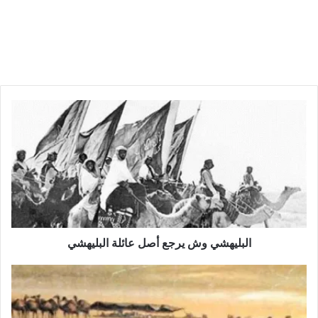
البليهشي وش يرجع أصل عائلة البليهشي