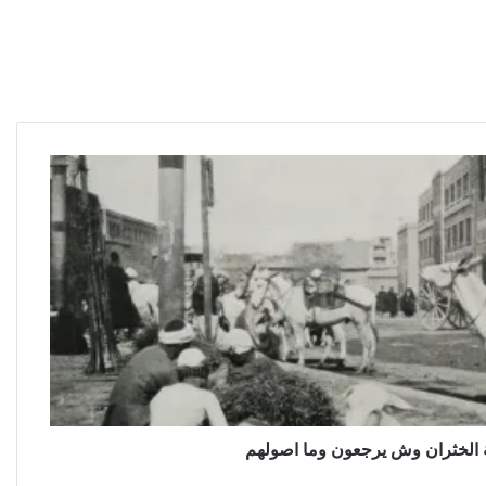
ة الخثران وش يرجعون وما اصولهم