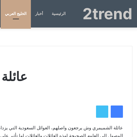
2trend
الرئيسية
أخبار
الخليج العربي
عائلة
فيسبوك
تويتر
عائلة الشميمري وش يرجعون واصلهم، العوائل السعودية التي يزداد
الوصول إلى العلوم الصحيحة لهذه العائلات والعائلات لها تأثير على