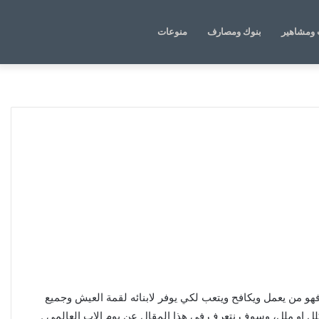
الوضع
بحث
ومشاهير
بنوك ومصارف
منوعات
المظلم
عن
فهو من يعمل ويكافح ويتعب لكي يوفر لابنائه لقمة العيش وجميع
 كلل او ملل، وسوف نتعرف في هذا المقال عن يوم الاب العالمي .