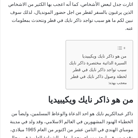
اثارت جدل لبعض الأشخاص، كما أنه اعجب بها الكثير من الاشخاص
الذين يرغبون بالسفر لقطر من اجل حضور المونديال، لذلك سوف
نبين لكم ما هو سبب تواجد ذاكر نايك في قطر ونتحدث بمعلومات
عنه.
من هو ذاكر نايك ويكيبيديا
السيرة الذاتية مختصرة ذاكر نايك
سبب تواجد ذاكر نايك في قطر
لحظة وصول ذاكر نايك في قطر
معجب بهذه:
من هو ذاكر نايك ويكيبيديا
ذاكر عبدالكريم نايك هو احد الدعاة والوعاظ المسلمين، وايضاً من
الخطباء الهنود المشهورين في العالم الاسلامي، وقد ولد في مدينة
مومباي الهندي في الثامن عشر من اكتوبر من العام 1965 ميلادي،
وقد درس في امعة مومباي وحصل على الشهادة العلمية في مجال