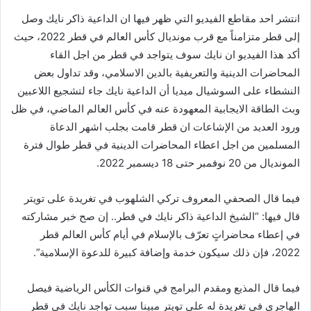
انتشر احد مقاطع الفيديو التي ظهر فيها ان الداعية ذاكر نايك وصل
إلى قطر متزامناً مع قرب مونديال كأس العالم في قطر 2022، حيث
أكد هذا الفيديو ان نايك سوف يتواجد في قطر من اجل القاء
المحاضرات الدينية والتعريفية بالدين الاسلامي، وقد تداول بعض
النشطاء على السوشيال ميديا أن الداعية نايك جاء لتشجيع اللاعبين
وبث الطاقة الايجابية المعهودة عنه في كأس العالم الماضي، في ظل
ورود العديد من الإشاعات ان قطر قامت بجلب اشهر الدعاة
المسلمين من اجل اعطاء المحاضرات الدينية في قطر طوال فترة
المونديال من 20 نوفمبر حتى 18 ديسمبر 2022.
فيما قال الصحفي المعروف تركي الشلهوب في تغريدة على تويتر
قال فيها: “الشيخ الداعية ذاكر نايك في قطر.. إن صح خبر مشاركته
في إعطاء محاضراتٍ تعرّف بالإسلام في أيام كأس العالم قطر
2022، فإن ذلك سيكون خدمة وإضافة كبيرة للدعوة الإسلامية”.
فيما قال المذيع ومقدم البرامج في قنوات الكأس الرياضية فيصل
الهاجري في تغريدة له على تويتر مبينا سبب تواجد نايك في قطر