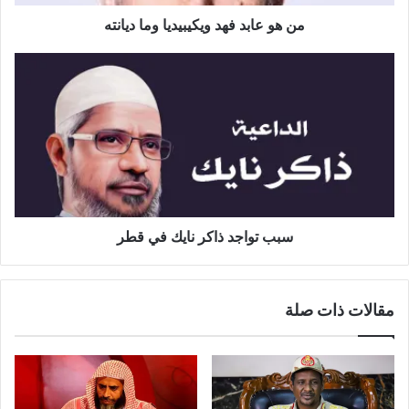
من هو عابد فهد ويكيبيديا وما ديانته
سبب تواجد ذاكر نايك في قطر
مقالات ذات صلة