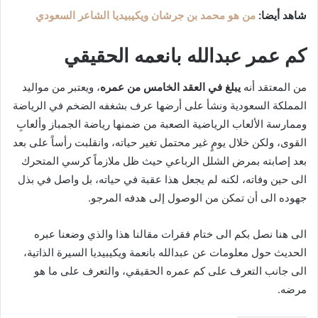
شاهد أيضا:
من هو محمد بن جرشان ويكيبيديا الشاعر السعودي
كم عمر عبدالله بانعمه الحقيقي
من المعتقد أنه
يبلغ في العقد الخامس من عمره
، ويعتبر من مواليد
المملكة السعودية ونشأ على أرضها عرف بشغفه الضخم في الرياضة
وممارسة الألعاب الرياضية الصعبة من ضمنها رياضة الجمباز وألعابِ
القوى، ولكن خلال يومٍ غير محتمل تغير حياته، وانقلبت رأساً على بعد
بعد إصابته بمرض الشلل الرباعي حيث ظل ملازماً كرسي المتحرك
الى حين وفاته، لكنه لم يجعل هذا عقبة في حياته، بل واصل في بذل
جهوده الى أن تمكن من الوصول إلى هدفه المرجو.
الى هنا نصل بكم الى ختام فقرات مقالنا هذا والذي وضعنا عبره
الحديث حول معلومات عن عبدالله بانعمة ويكيبيديا السيرة الذاتية،
الى جانب التعرف على كم عمره الحقيقي، والتعرف على ما هو
مرضه.