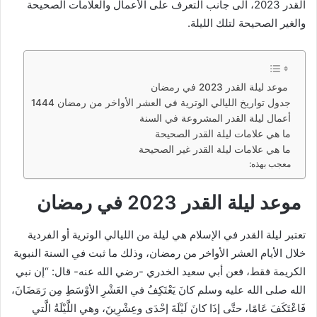
القدر 2023، الى جانب التعرف على الأعمال والعلامات الصحيحة
والغير الصحيحة لتلك الليلة.
موعد ليلة القدر 2023 في رمضان
جدول تواريخ الليالي الوترية في العشر الأواخر من رمضان 1444
أعمال ليلة القدر المشروعة في السنة
ما هي علامات ليلة القدر الصحيحة
ما هي علامات ليلة القدر غير الصحيحة
معجب بهذه:
موعد ليلة القدر 2023 في رمضان
تعتبر ليلة القدر في الإسلام هي ليلة من الليالي الوترية أو الفردية
خلال الأيام العشر الأواخر من رمضان، وذلك ما ثبت في السنة النبوية
الكريمة فقط، فعن أبي سعيد الخدري -رضي الله عنه- قال: “إن نبي
الله صلى الله عليه وسلم كانَ يَعْتَكِفُ في العَشْرِ الأوْسَطِ مِن رَمَضَانَ،
فَاعْتَكَفَ عَامًا، حتَّى إذَا كانَ لَيْلَةَ إحْدَى وعِشْرِينَ، وهي اللَّيْلَةُ الَّتي