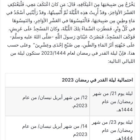
يَخْرُجُ مِن صَبِيحَتِهَا مِنَ اعْتِكَافِهِ، قَالَ: مَن كانَ اعْتَكَفَ مَعِي، فَلْيَعْتَكِفِ
العَشْرَ الأوَاخِرَ، وقدْ أُرِيتُ هذِه اللَّيْلَةَ ثُمَّ أُنْسِيتُهَا، وقدْ رَأَيْتُنِي أسْجُدُ في
مَاءٍ وطِينٍ مِن صَبِيحَتِهَا، فَالْتَمِسُوهَا في العَشْرِ الأوَاخِرِ، والتَمِسُوهَا
في كُلِّ وِتْرٍ، فَمَطَرَتِ السَّمَاءُ تِلكَ اللَّيْلَةَ، وكانَ المَسْجِدُ علَى عَرِيشٍ،
فَوَكَفَ المَسْجِدُ، فَبَصُرَتْ عَيْنَايَ رَسولَ اللَّهِ -صَلَّى اللهُ عليه وسلَّمَ-
علَى جَبْهَتِهِ أثَرُ المَاءِ والطِّينِ، مِن صُبْحِ إحْدَى وعِشْرِينَ” وعلى حسب
هذا، فإنّ ليلة القدر في رمضان لعام 2023/1444 ستكون ليلة من
الليالي التالية:
احتمالية ليلة القدر في رمضان 2023
ليلة يوم 21/ من شهر
12/ من شهر أبريل نيسان/ من عام
رمضان/ من عام
2023م.
1444هـ.
ليلة يوم 23/ من شهر
14/ من شهر أبريل نيسان/ من عام
رمضان/ من عام
2023م
1444هـ.