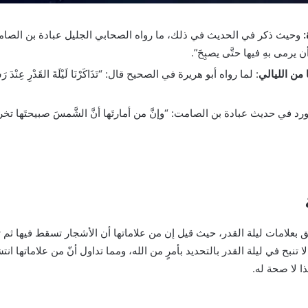
:
وحيث ذكر في الحديث في ذلك، ما رواه الصحابي الجليل عبادة بن الصامت رضي الله
أن يرمى بهِ فيها حتَّى يصبِحَ”.
من الليالي
: لما رواه أبو هريرة في الصحيح قال: “تَذَاكَرْنَا لَيْلَةَ القَدْرِ عِنْدَ رَسولِ 
د في حديث عبادة بن الصامت: “وإنَّ من أمارتَها أنَّ الشَّمسَ صبيحتَها تخرجُ مس
 بعلامات ليلة القدر، حيث قيل إن من علاماتها أن الأشجار تسقط فيها ثم تر
ا تنبح في ليلة القدر بالتحديد بأمرٍ من الله، ومما تداول أنّ من علاماتها ا
ا لا صحة له.