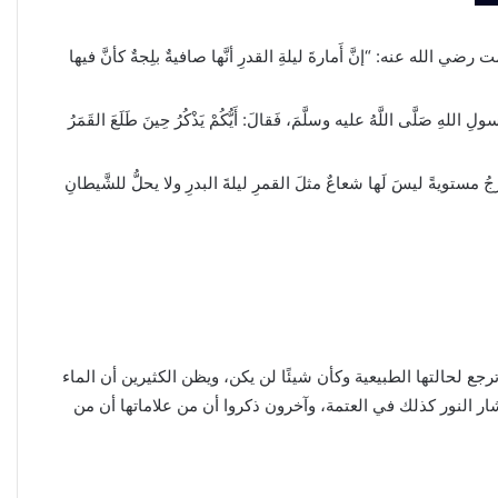
 عنه: “إنَّ أَمارةَ ليلةِ القدرِ أنَّها صافيةٌ بلِجةٌ كأنَّ فيها
اللهِ صَلَّى اللَّهُ عليه وسلَّمَ، فَقالَ: أَيُّكُمْ يَذْكُرُ حِينَ طَلَعَ القَمَرُ
تويةً ليسَ لَها شعاعٌ مثلَ القمرِ ليلةَ البدرِ ولا يحلُّ للشَّيطانِ
جع لحالتها الطبيعية وكأن شيئًا لن يكن، ويظن الكثيرين أن الماء
نتشار النور كذلك في العتمة، وآخرون ذكروا أن من علاماتها أن من