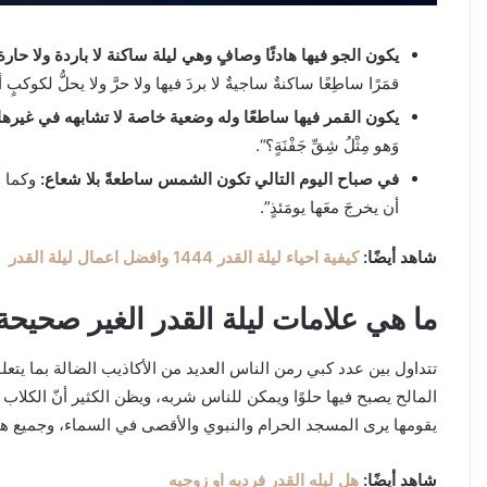
يكون الجو فيها هادئًا وصافٍ وهي ليلة ساكنة لا باردة ولا حارة
قمَرًا ساطِعًا ساكنةٌ ساجيةٌ لا بردَ فيها ولا حرَّ ولا يحلُّ لكوكبٍ 
يكون القمر فيها ساطعًا وله وضعية خاصة لا تشابهه في غيرها 
وَهو مِثْلُ شِقِّ جَفْنَةٍ؟“.
في صباح اليوم التالي تكون الشمس ساطعةً بلا شعاع:
وكما ور
أن يخرجَ معَها يومَئذٍ”.
شاهد أيضًا:
كيفية احياء ليلة القدر 1444 وافضل اعمال ليلة القدر
ما هي علامات ليلة القدر الغير صحيحة
تتداول بين عدد كبي رمن الناس العديد من الأكاذيب الضالة بما يتعلق
المالح يصبح فيها حلوًا ويمكن للناس شربه، ويظن الكثير أنّ الكلاب ل
يقومها يرى المسجد الحرام والنبوي والأقصى في السماء، وجميع هذ
شاهد أيضًا:
هل ليله القدر فرديه او زوجيه