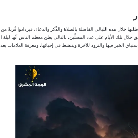
ر
بِها خلال هذه الليالي الفاضلة بالصلاة والذِّكر والدعاء، فيزدادوا قُربةً من ا
 خلال تلك الأيام على عدد المصلِّين، بالتالي يظن معظم الناس أنَّها ليلة 
ستباق الخير فيها والتزود للآخرة ويتنشط في إحيائها، ومعرفة العلامات بعد 