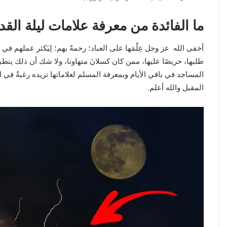
ما الفائدة من معرفة علامات ليلة القد
أخفى الله عز وجل عِلْمَها على العباد؛ رحمةً بهم؛ لِيَكثر عملهم في طل
طلبها، حريصًا عليها، ممن كان كسلانَ متهاونا، ولا شك أن ذلك ينطبق
المساجد في باقي الأيام وبمعرفة المسلم لعلاماتها تزيده رغبةُ في ا
المقبل والله أعلم.