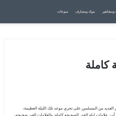
الوضع
بحث
ومشاهير
بنوك ومصارف
منوعات
المظلم
عن
 كاملة
 العديد من المسلمين على تحري موعد تلك الليلة العظيمة،
برز علامات ليلة القدر الصحيحة كاملة، والعلامات الغير صحيحة،