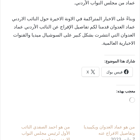
عماد من مجلس النواب الأردني.
وبناءً على الاخبار المتراكمة في الاونة الاخيرة حول النائب الاردني
عماد العدوان قدمنا لكم تفاصيل الإفراج عن النائب الأردني عماد
العدوان التي انتشرت بشكل كبير على السوشيال ميديا والقنوات
الاخبارية العالمية.
شارك هذا الموضوع:
فيس بوك
X
معجب بهذه:
جاري
التحميل…
من هو عماد العدوان ويكيبيديا
من هو احمد الصفدي النائب
وتفاصيل الافراج عنه
الأول لرئيس مجلس النواب
7 مايو، 2023
الاردني ومناصبه