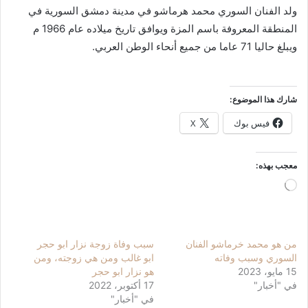
ولد الفنان السوري محمد هرماشو في مدينة دمشق السورية في
المنطقة المعروفة باسم المزة ويوافق تاريخ ميلاده عام 1966 م
ويبلغ حاليا 71 عاما من جميع أنحاء الوطن العربي.
شارك هذا الموضوع:
فيس بوك
X
معجب بهذه:
جاري
التحميل…
من هو محمد خرماشو الفنان
سبب وفاة زوجة نزار ابو حجر
السوري وسبب وفاته
ابو غالب ومن هي زوجته، ومن
15 مايو، 2023
هو نزار ابو حجر
في "أخبار"
17 أكتوبر، 2022
في "أخبار"