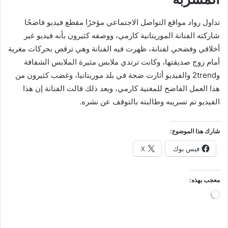
تداول رواد مواقع التواصل الاجتماعي مؤخرًا مقطع فيديو فاضحًا
شاركته الفنانة الموريتانية كارمي، ووصفه كثيرون بأنه فيديو غير
أخلاقي وفضحي لفنانة، ظهرت فيه الفنانة وهي ترقص بحركات مغرية
أمام زوج صديقتها، وكانت ترتدي ملابس مثيرة الملابس الشفافة
و2trend والفيديو أثارت ضجة في بلد موريتانيا، وغضب كثيرون من
هذا العمل الفاضح للمغنية كارمي، وبعد ذلك قالت الفنانة إن هذا
الفيديو تم تسريبه وطالبته بالتوقف عن نشره.
شارك هذا الموضوع:
فيس بوك
X
معجب بهذه:
جاري
التحميل…