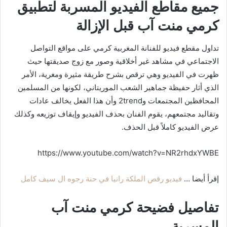
جميع مقاطع الفيديو المسربة لتطبيق
كرمي منت آب قبل الإزالة
تداول مقطع فيديو للفنانة المغربية كرمي على مواقع التواصل
الاجتماعي في مشاهد غير أخلاقية وصور مع زوج صديقتها حيث
ظهرت في الفيديو وهي ترقص بشرح طريقة مثيرة ومغرية، الأمر
الذي أثار حفيظة جماهير الشعب الموريتاني، لكونها من المسلمين
المحافظين المجتمعات و2trend وأن هذا الفعل يخالف عادات
وتقاليد مجتمعهم، يقوم الفنان بحذف الفيديو وإيقاف توزيعه وكذلك
عرض الفيديو كاملاً قبل الحذف.
https://www.youtube.com/watch?v=NR2rhdxYWBE
إقرأ أيضا …
فيديو رقص الملكة رانيا في حنة رجوه ال سيف كامل
تفاصيل فضيحة كرمي منت آب
المسربة