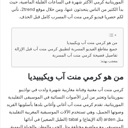
الموريتانية كرمي الأكثر شهرة في الساعات القليلة الماضية، حيث
بدأ الكثير من الناس يتحدثون عنها، ومن خلال موقع 2trend، نأتي
لكم حصريا فيديو كرمي منت آب المسرب كامل قبل الحذف.
من هو كرمي منت آب ويكيبيديا
جميع مقاطع الفيديو المسربة لتطبيق كرمي منت آب قبل الإزالة
تفاصيل فضيحة كرمي منت آب المسربة
معجب بهذه:
من هو كرمي منت آب ويكيبيديا
كرمي منت آب مغنية وفنانة مغاربية شهيرة ولدت في نواذيبو
بموريتانيا وتعتبر من أبرز الأصوات النسائية في الموسيقى التقليدية
الموريتانية، تقدم كرمي منت آب أغاني وأغاني بلدها بأسلوبها الفريد
وصوتها الجميل، وهي تستخدم الآلات الموسيقية المغربية التقليدية
مثل arden (آلة الإيقاع) و tabal (الطبل الصغير) في أدائها
الموسيقي مع مواضيع مختلفة مثل الحب والوطن والحياة اليومية.