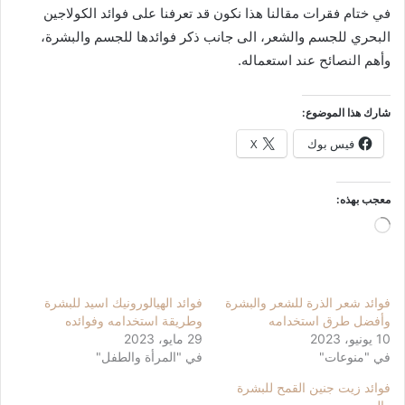
في ختام فقرات مقالنا هذا نكون قد تعرفنا على فوائد الكولاجين
البحري للجسم والشعر، الى جانب ذكر فوائدها للجسم والبشرة،
وأهم النصائح عند استعماله.
شارك هذا الموضوع:
فيس بوك
X
معجب بهذه:
جاري
التحميل…
فوائد شعر الذرة للشعر والبشرة
فوائد الهيالورونيك اسيد للبشرة
وأفضل طرق استخدامه
وطريقة استخدامه وفوائده
10 يونيو، 2023
29 مايو، 2023
في "منوعات"
في "المرأة والطفل"
فوائد زيت جنين القمح للبشرة