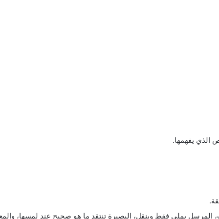
 الذي يفهمها.
قة.
ب، المرسل يملي فقط وينقل، البصيرة تنتقد ما هو صحيح عند لمسها، وال