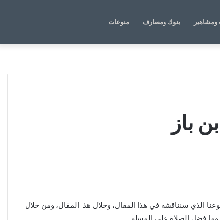
الوضع
بحث
ومشاهير
بنوك ومصارف
منوعات
المظلم
عن
ن باز
ضوعنا الذي سنناقشه في هذا المقال، وخلال هذا المقال، ومن خلال
 وما فضل الصلاة على المسلم.