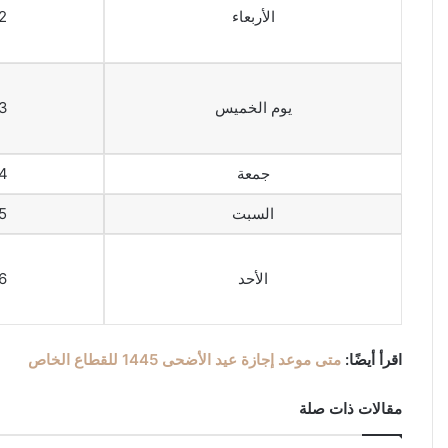
الأربعاء
12 يولي
يوم الخميس
13 يولي
جمعة
14 يولي
السبت
15 يولي
الأحد
16 يولي
اقرأ أيضًا:
متى موعد إجازة عيد الأضحى 1445 للقطاع الخاص
مقالات ذات صلة