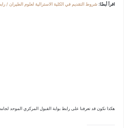
اقرأ أيضًا:
شروط التقديم في الكلية الاسترالية لعلوم الطيران / رابط 
هكذا نكون قد تعرفنا على رابط بوابة القبول المركزي الموحد لجامعة الكويت وجامعة عبدالله السالم portal.ku.edu.kw، وكما ذكرنا ا