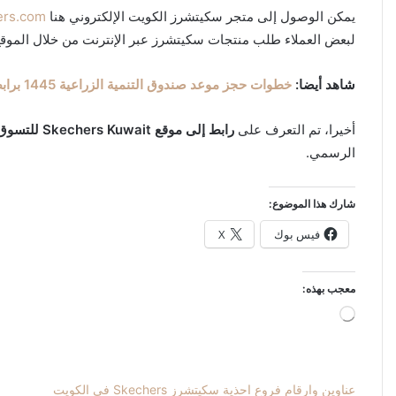
يمكن الوصول إلى متجر سكيتشرز الكويت الإلكتروني هنا
ers.com
لبعض العملاء طلب منتجات سكيتشرز عبر الإنترنت من خلال الموقع
شاهد أيضا:
خطوات حجز موعد صندوق التنمية الزراعية 1445 برابط مباشر
أخيرا، تم التعرف على
رابط إلى موقع Skechers Kuwait للتسوق عبر الإنترنت، skechers.com
الرسمي.
شارك هذا الموضوع:
فيس بوك
X
معجب بهذه:
جاري
التحميل…
عناوين وارقام فروع احذية سكيتشرز Skechers في الكويت