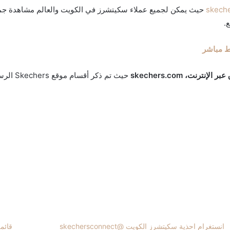
skech
حيث يمكن لجميع عملاء سكيتشرز في الكويت والعالم مشاهدة جمي
.
انستغرام احذية سكيتشرز الكويت @skechersconnect
قائمة ع