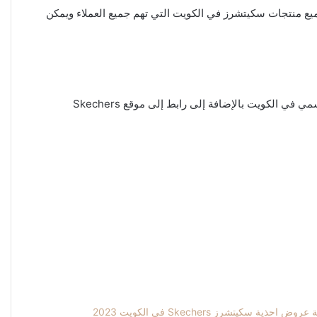
ع منتجات سكيتشرز في الكويت التي تهم جميع العملاء ويمكن
حيث تم ذكر أقسام موقع Skechers الرسمي في الكويت بالإضافة إلى رابط إلى موقع Skechers
روض احذية سكيتشرز Skechers في الكويت 2023