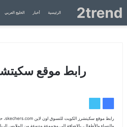
2trend
الرئيسية
أخبار
الخليج العربي
رابط موقع سكيتشرز الك
فيسبوك
تويتر
رابط موقع سكيتشرز الكويت للتسوق اون لاين skechers.com، حيث
والنساء والأطفال، بالإضافة إلى مجموعة متنوعة من الملابس الرياضية، و skechers.com ومعلومات عن موقع