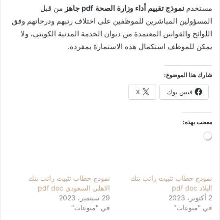
مستخدم
نموذج تقييم أداء وزارة الصحة pdf جاهز
من قبل
المسؤولين المباشرين للموظفين على اختلاف رتبهم ودرجاتهم وفق
اللوائح والقوانين المعتمدة من ديوان الخدمة المدنية الكويتي، ولا
يمكن للموظف استكمال هذه الاستمارة بمفرده.
شارك هذا الموضوع:
فيس بوك
X
معجب بهذه:
جاري
التحميل…
نموذج خطاب تثبيت راتب بنك
نموذج خطاب تثبيت راتب بنك
البلاد pdf doc
الاهلي السعودي pdf doc
2 أكتوبر، 2023
29 سبتمبر، 2023
في "منوعات"
في "منوعات"