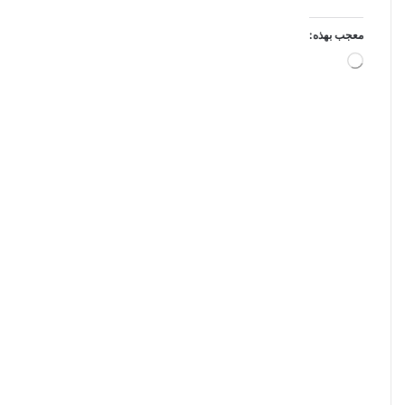
معجب بهذه:
جاري
التحميل…