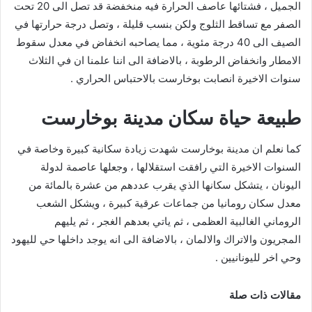
الجميل ، فشتائها عاصف الحرارة فيه منخفضة قد تصل الى 20 تحت
الصفر مع تساقط الثلوج ولكن بنسب قليلة ، وتصل درجة حرارتها في
الصيف الى 40 درجة مئوية ، مما يصاحبه انخفاض في معدل سقوط
الامطار وانخفاض الرطوبة ، بالاضافة الى اننا علمنا ان في الثلاث
سنوات الاخيرة انصابت بوخارست بالاحتباس الحراري .
طبيعة حياة سكان مدينة بوخارست
كما نعلم ان مدينة بوخارست شهدت زيادة سكانية كبيرة وخاصة في
السنوات الاخيرة التي رافقت استقلالها ، وجعلها عاصمة لدولة
اليونان ، يتشكل سكانها الذي يقرب عددهم من عشرة بالمائة من
معدل سكان رومانيا من جماعات عرقية كبيرة ، ويشكل الشعب
الروماني الغالبية العظمى ، ثم ياتي بعدهم الغجر ، ثم يليهم
المجريون والاتراك والالمان ، بالاضافة الى انه يوجد داخلها حي لليهود
وحي اخر لليونانيين .
مقالات ذات صلة