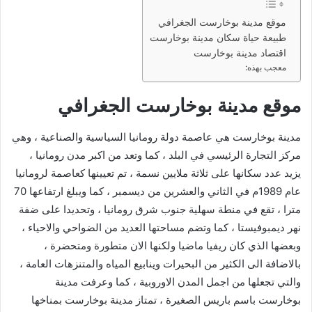
موقع مدينة بوخارست الجغرافي
طبيعة حياة سكان مدينة بوخارست
اقتصاد مدينة بوخارست
معجب بهذه:
موقع مدينة بوخارست الجغرافي
مدينة بوخارست هي عاصمة دولة رومانيا السياسية والصناعية ، وهي
مركز التجارة الرئيسي في البلد ، كما وتعد من اكبر مدن رومانيا ،
يزيد عدد سكانها على ثلاثة ملايين نسمة ، تم تعيينها كعاصمة لرومانيا
عام 1989م في الثاني والعشرين من ديسمبر ، كما ويبلغ ارتفاعها 70
مترا ، تقع في منطة سهلية جنوب شرق رومانيا ، وتحديدا على ضفة
نهر ديمبوفيستا ، كما وتضم مساحتها العديد من الضواحي والاحياء ،
وبعضها الذي كان ريفيا ماضيا ولكنها الان متطورة ومتحضرة ،
بالاضافة الى الكثير من البحيرات وينابيع المياه والمتنزهات العامة ،
والتي تجعلها من اجمل المدن الاوروبية ، كما وعرفت مدينة
بوخارست باسم باريس الصغيرة ، تمتاز مدينة بوخارست بمناخها