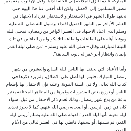
المباركة عندما تنزل الملائكة إلى الجنة الدنيا. وقيل أن الرب معه يغير
مصير المسلمين إلى الأفضل، ولكن الله أخفى عنا هذا اليوم حتى
نجتهد طوال الشهر في الاستغفار والاستغفار. فتزداد الاجتهاد في
العشر الأواخر من الشهر الفضيل اقتداء برسول الله صلى الله عليه
وسلم الذي اعتاد الاجتهاد في العشر الأواخر من رمضان، فيحيي ليله
ويوقظ أهله على الطاعات والطاعة لئلا يكونوا من الغافلين في تلك
الليلة المباركة. وقال – صلى الله عليه وسلم – “من صلى ليلة القدر
بإيمان وانتظار أجر غفر له ذنوبه السابقة”.
وأما الأعياد التي يحتفل بها الناس ليلة السابع والعشرين من شهر
رمضان المبارك، فليس لها أصل على الإطلاق، ولم يرد ذكرها في
كتاب الله تعالى ولا في السنة النبوية. وعليه فإن الاحتفال بها بإطعام
الناس أو توزيع بعض المشروبات وغيرها من المظاهر المختلفة يعتبر
بدعة من بدع شهر رمضان. وذلك لعدم ذكر الاحتفال من قبل، سواء
كان في زمن الرسول أو أصحابه رضي الله عنهم. كما لا يجوز تحديد
ليلة معينة بأنها ليلة القدر ؛ لقوله صلى الله عليه وسلم أريتني ليلة
القدر، ثم نسيتها، أو نسيتها، فانظر. لها في العشر ليالي من الأيام
الفردية.