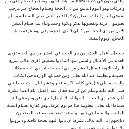
والذي يكون في 19/6/2023 من هذا الشهر، ويستمر الصيام حتى يوم
وعرفات وهو اليوم التاسع من ذي الحجة وصيام الحجاج غير مرحب
به وفي اليوم العاشر يفطرون كما أفطر النبي صلى الله عليه وسلم
يصومون عرفة ويقضونها بذكر وتلاوة وحمد وثناء يبدأ صيام العشر
الأول من ذي الحجة من 1 إلى 9 ذي الحجة، وفي يوم عرفة يفطر
الحجاج، ويوم البقية.
حيث إن أعمال العشر من ذي الحجة في العشر من ذي الحجة تؤدى
العديد من الأعمال والسنن منها الثناء والتصفيق ذكرى تعالى سريع
القرابة التوبة فضائل العشر من ذي الحجة لعشر ذي الحجة مكانة
عظيمة وعظيمة عند الله تعالى ومن فضائلها الواردة في الكتاب
والسنة ما يلي قال في كتابه الكريم فجر وعشر ليال ” وتحدث النبي
صلى الله عليه وسلم عن كرامته فقال عنه “أفضل أيام الدنيا عشرة
أيام، عشر ذي الحجة” الله والله إلا الرجل الذي دفن وجهه في التراب
سماها الله تعالى معلومة هذا هو يوم عرفة، وهو كفارة لصيام السنة
الماضية والسنة التي تليها، وله عيد تضحية يقدم فيه المضحون
ذبائحهم إلى الله تعالى بشرط أن يأتوا إليهم بصحة كافية ولا يزولوا
ولا يزولوا، اليوم هو يوم التروية.