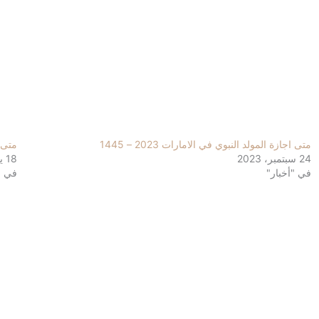
متى اجازة المولد النبوي في الامارات 2023 – 1445
متى 
24 سبتمبر، 2023
18 يونيو، 2023
في "أخبار"
في "