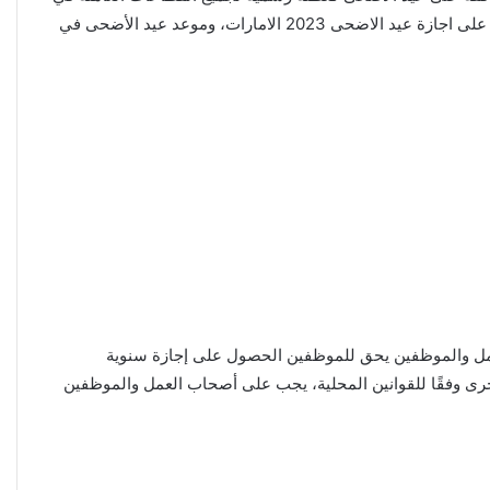
البلاد، وبموجبها تم اعتماد كل عام أو يحصل الموظف الخاص على يوم عطلة رسمية بمناسبة العطلة، وخلال تناول سطور مقالنا هذا سنتعرف على اجازة عيد الاضحى 2023 الامارات، وموعد عيد الأضحى في
العمل والموظفين يحق للموظفين الحصول على إجازة سنوية
أخرى وفقًا للقوانين المحلية، يجب على أصحاب العمل والموظفين