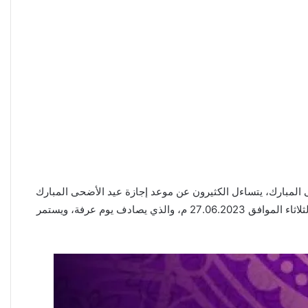
ى المبارك، يتساءل الكثيرون عن موعد إجازة عيد الأضحى المبارك
للمصارف كموظفين في البنوك الإمارات العربية المتحدة تحصل على إجازة رسمية مدفوعة الأجر ويوم عطلة يبدأ اليوم مع عيد الأضحى يوم الثلاثاء الموافق 27.06.2023 م، والذي يصادف يوم عرفة، ويستمر