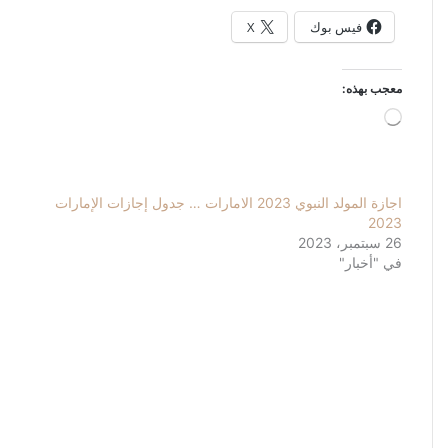
فيس بوك
X
معجب بهذه:
جاري
التحميل…
اجازة المولد النبوي 2023 الامارات … جدول إجازات الإمارات
2023
26 سبتمبر، 2023
في "أخبار"