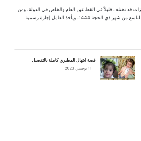
ات قد تختلف قليلاً في القطاعين العام والخاص في الدولة، ومن
المقرر أن تكون العطلة في دولة الإمارات العربية المتحدة في يوم عرفة، الموافق 27 يونيو 2023 م، والذي يصادف يوم الثلاثاء وهي تصادف التاسع من شهر ذي الحجة 1444، ويأخذ العامل إجازة رسمية
قصة ابتهال المطيري كاملة بالتفصيل
11 نوفمبر، 2023