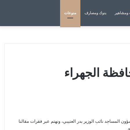
الوضع
بحث
ومشاهير
بنوك ومصارف
منوعات
المظلم
عن
ن المساجد نائب الوزير بدر العتيبي، ونهتم عبر فقرات مقالنا