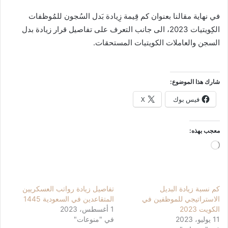
في نهاية مقالنا بعنوان كم قِيمة زِيادة بَدل السُجون للمُوظفات
الكِويتيات 2023، الى جانب التعرف على تفاصيل قرار زيادة بدل
السجن والعاملات الكويتيات المستحقات.
شارك هذا الموضوع:
فيس بوك
X
معجب بهذه:
جاري
التحميل…
كم نسبة زيادة البديل
تفاصيل زيادة رواتب العسكريين
الاستراتيجي للموظفين في
المتقاعدين في السعودية 1445
الكويت 2023
1 أغسطس، 2023
11 يوليو، 2023
في "منوعات"