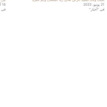
21 يونيو، 2023
16 أغسطس، 2021
في "أخبار"
في "