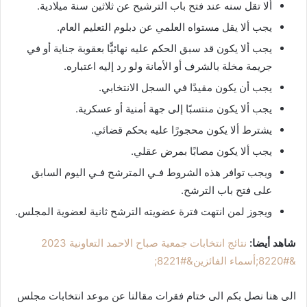
ألا تقل سنه عند فتح باب الترشيح عن ثلاثين سنة ميلادية.
يجب ألا يقل مستواه العلمي عن دبلوم التعليم العام.
يجب ألا يكون قد سبق الحكم عليه نهائيًّا بعقوبة جناية أو في
جريمة مخلة بالشرف أو الأمانة ولو رد إليه اعتباره.
يجب أن يكون مقيدًا في السجل الانتخابي.
يجب ألا يكون منتسبًا إلى جهة أمنية أو عسكرية.
يشترط ألا يكون محجورًا عليه بحكم قضائي.
يجب ألا يكون مصابًا بمرض عقلي.
ويجب توافر هذه الشروط فـي المترشح فـي اليوم السابق
على فتح باب الترشح.
ويجوز لمن انتهت فترة عضويته الترشح ثانية لعضوية المجلس.
شاهد أيضا:
نتائج انتخابات جمعية صباح الاحمد التعاونية 2023
&#8220;أسماء الفائزين&#8221;
الى هنا نصل بكم الى ختام فقرات مقالنا عن موعد انتخابات مجلس