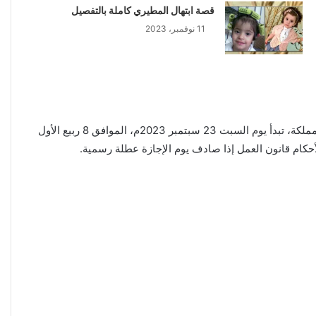
قصة ابتهال المطيري كاملة بالتفصيل
11 نوفمبر، 2023
إجازة اليوم الوطني تشمل القطاع الخاص حددت وزارة الموارد البشرية والتنمية الاجتماعية عطلة وطنية للقطاع الخاص وغير الربحي للمملكة، تبدأ يوم السبت 23 سبتمبر 2023م، الموافق 8 ربيع الأول