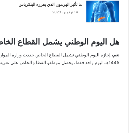
ما تأثير الهرمون الذي يفرزه البنكرياس
14 نوفمبر، 2023
هل اليوم الوطني يشمل القطاع الخا
نعم،
1445هـ. ليوم واحد فقط، يحصل موظفو القطاع الخاص على تعويض عن عطلة العيد الوطني في اليوم السابق أو التالي للإجازة. وذلك وفقاً لأحكام قانون العمل إذا صادف يوم الإجازة عطلة رسمية.